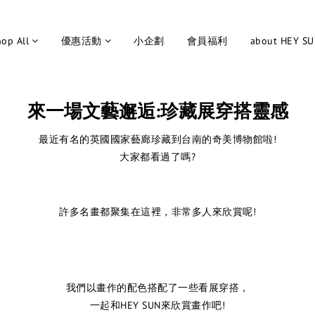
op All
優惠活動
小企劃
會員福利
about HEY S
來一場文藝邂逅:珍藏展穿搭靈感
最近有名的英國國家藝廊珍藏到台南的奇美博物館啦!
大家都看過了嗎?
許多名畫都聚集在這裡，非常多人來欣賞呢!
我們以畫作的配色搭配了一些看展穿搭，
一起和HEY SUN來欣賞畫作吧!