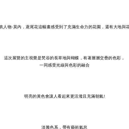
表人物-莫內，鳶尾花這幅畫感受到了充滿生命力的花園，還有大地與
這次展覽的主視覺是梵谷的長草地與蝴蝶，有著層層交疊的色彩，
一同感受光線與色彩的融合
明亮的黃色會讓人看起來更活潑且充滿朝氣!
淡雅色系，帶有藝術氣息