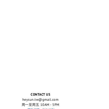
CONTACT US
heysun.tw@gmail.com
周一至周五 10AM - 5PM