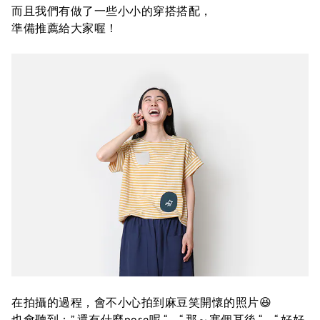
而且我們有做了一些小小的穿搭搭配，
準備推薦給大家喔！
在拍攝的過程，會不小心拍到麻豆笑開懷的照片😆
也會聽到：” 還有什麼pose呢 “、“ 那～塞個耳後 “、“ 好好