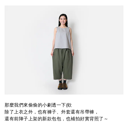
那麼我們來偷偷的小劇透一下(欸
除了上衣之外，也有褲子、外套還有吊帶褲，
還有前陣子上架的新款包包，也補拍好實背照了～