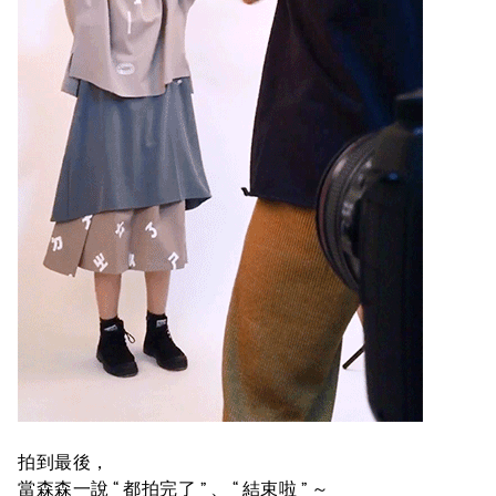
拍到最後，
當森森一說 “ 都拍完了 ” 、 “ 結束啦 ” ～