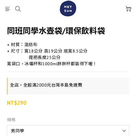
同班同學水壺袋/環保飲料袋
◗ 材質：混紡布
◗ 尺寸：寬18公分 高19公分 底寬8.5公分
                提把長度25公分
寬袋口，冰壩杯和1000ml胖胖杯都裝得下喔！
全店，全館滿2000元台灣本島免運費
NT$290
規格