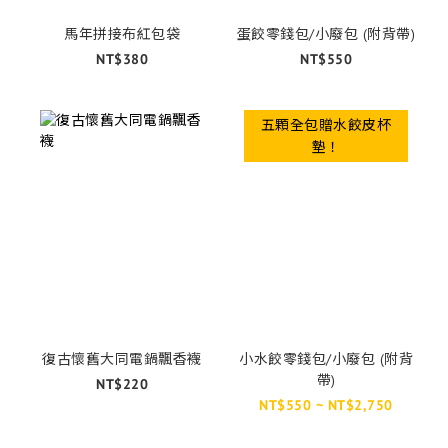
馬年拼接布紅包袋
蛋餃零錢包/小廢包 (附背帶)
NT$380
NT$550
五顆全包贈水餃皮杯
墊！
復古懷舊大同電鍋飄香襪
小水餃零錢包/小廢包 (附背
帶)
NT$220
NT$550 ~ NT$2,750