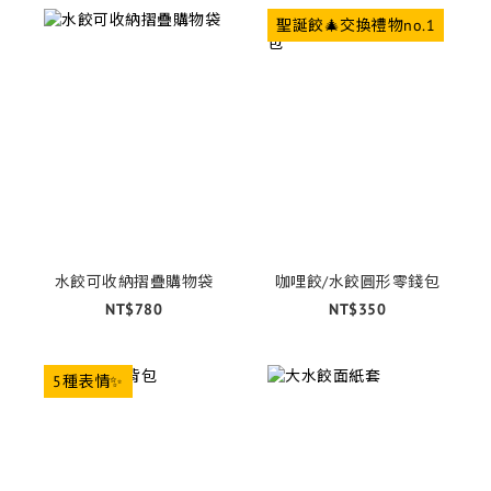
聖誕餃🎄交換禮物no.1
水餃可收納摺疊購物袋
咖哩餃/水餃圓形零錢包
NT$780
NT$350
5種表情✨