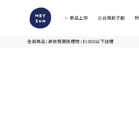
✨ 新品上架
🥟台灣餃子館
全部商品
🎁依預算挑禮物
$1000以下送禮
|
|