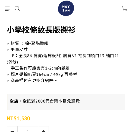
小學校條紋長版襯衫
◗ 材質 ：棉+聚脂纖維
◗ 平量尺寸
    F：全長86 肩寬(落肩設計) 胸寬62 袖長到領口43 袖口21 
(公分)
   手工製作可能會有1-2cm內誤差
◗ 照片棚拍麻豆164cm / 49kg 可參考
◗ 商品描述有更多介紹喔～
全店，全館滿2000元台灣本島免運費
NT$1,580