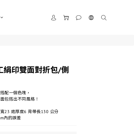
工絹印雙面對折包/側
，搭配一個色塊，
兩面包搭出不同風格！
寬23 底厚度6 背帶長130 公分
cm內的誤差