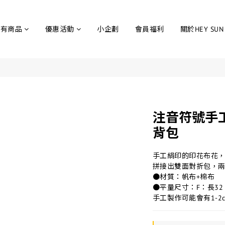
所有商品
優惠活動
小企劃
會員福利
關於HEY SUN
注音符號手
背包
手工絹印的印花布花
拼接出雙面對折包，
●材質：帆布+棉布
●平量尺寸：F：長32 
手工製作可能會有1-2