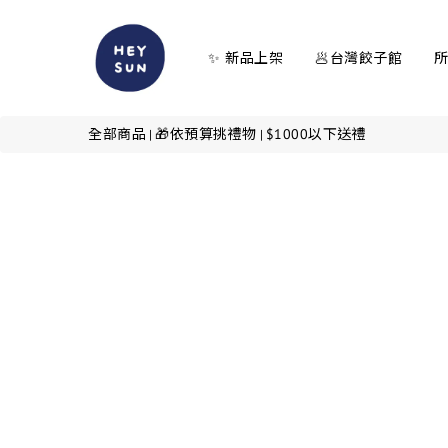
✨ 新品上架
🥟台灣餃子館
全部商品
🎁依預算挑禮物
$1000以下送禮
|
|