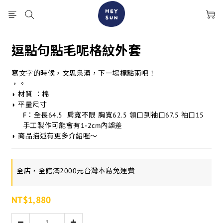
逗點句點毛呢格紋外套
寫文字的時候，文思泉湧，下一場標點雨吧！
，。
◗ 材質 ：棉
◗ 平量尺寸
     F：全長64.5  肩寬不限 胸寬62.5 領口到袖口67.5 袖口15
     手工製作可能會有1-2cm內誤差
◗ 商品描述有更多介紹喔～
全店，全館滿2000元台灣本島免運費
NT$1,880