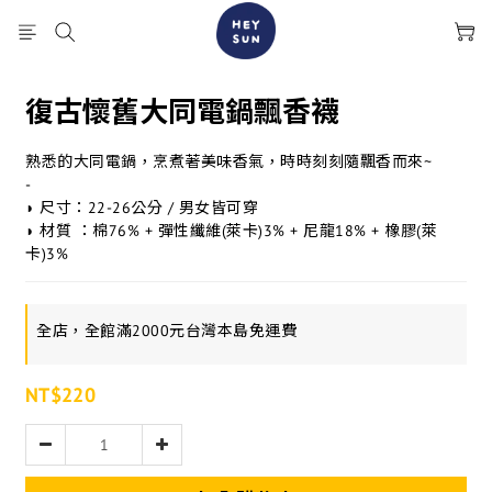
復古懷舊大同電鍋飄香襪
熟悉的大同電鍋，烹煮著美味香氣，時時刻刻隨飄香而來~
-
◗ 尺寸：22-26公分 / 男女皆可穿
◗ 材質 ：棉76% + 彈性纖維(萊卡)3% + 尼龍18% + 橡膠(萊
卡)3%
全店，全館滿2000元台灣本島免運費
NT$220