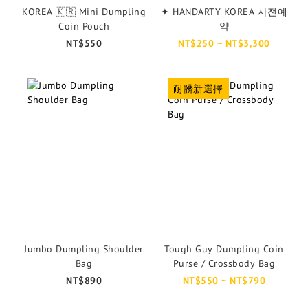
KOREA 🇰🇷 Mini Dumpling
✦ HANDARTY KOREA 사전예
Coin Pouch
약
NT$550
NT$250 ~ NT$3,300
耐髒新選擇
Jumbo Dumpling Shoulder
Tough Guy Dumpling Coin
Bag
Purse / Crossbody Bag
NT$890
NT$550 ~ NT$790