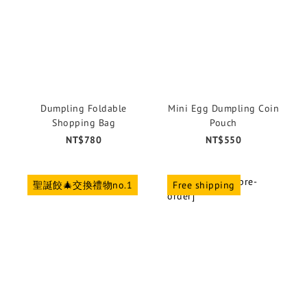
Dumpling Foldable
Mini Egg Dumpling Coin
Shopping Bag
Pouch
NT$780
NT$550
聖誕餃🎄交換禮物no.1
Free shipping