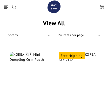
View All
Sort by
24 Items per page
Free shipping