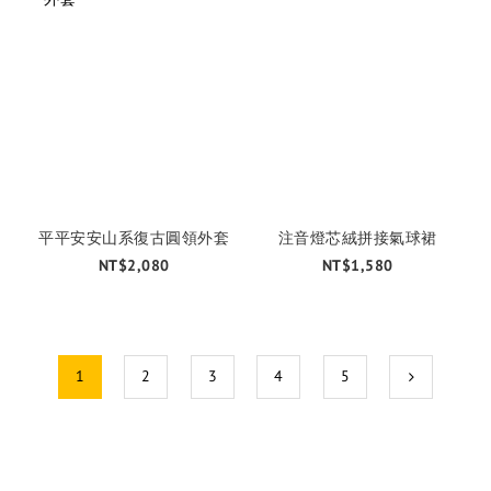
平平安安山系復古圓領外套
注音燈芯絨拼接氣球裙
NT$2,080
NT$1,580
1
2
3
4
5