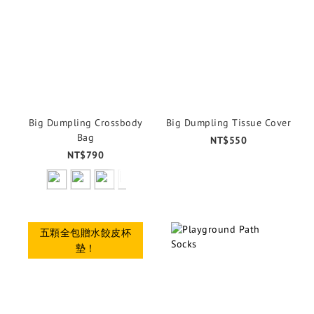
Big Dumpling Crossbody
Big Dumpling Tissue Cover
Bag
NT$550
NT$790
五顆全包贈水餃皮杯
墊！