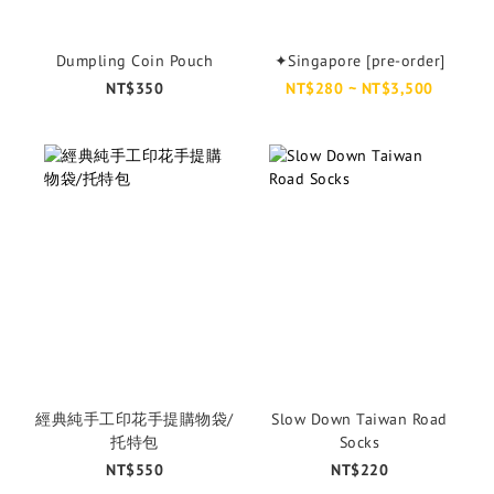
Dumpling Coin Pouch
✦Singapore [pre-order]
NT$350
NT$280 ~ NT$3,500
經典純手工印花手提購物袋/
Slow Down Taiwan Road
托特包
Socks
NT$550
NT$220