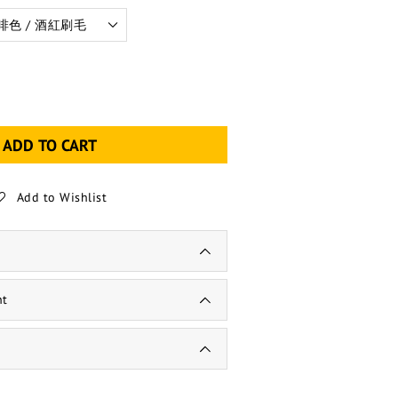
ADD TO CART
Add to Wishlist
nt