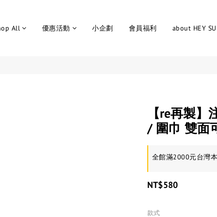
op All
優惠活動
小企劃
會員福利
about HEY S
【re再製
/ 圍巾 雙面
全館滿2000元台灣本島
NT$580
款式