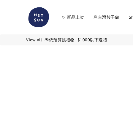
✨ 新品上架
🥟台灣餃子館
Sh
View All
🎁依預算挑禮物
$1000以下送禮
|
|