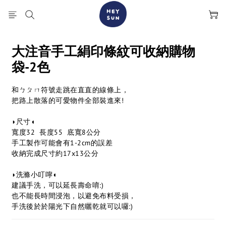
大注音手工絹印條紋可收納購物
袋-2色
和ㄅㄆㄇ符號走跳在直直的線條上，
把路上散落的可愛物件全部裝進來!
◗尺寸◖
寬度32  長度55  底寬8公分
手工製作可能會有1-2cm的誤差
收納完成尺寸約17x13公分
◗洗滌小叮嚀◖
建議手洗，可以延長壽命唷:)
也不能長時間浸泡，以避免布料受損，
手洗後於於陽光下自然曬乾就可以囉:)