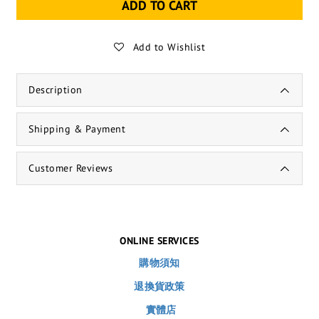
ADD TO CART
Add to Wishlist
Description
Shipping & Payment
Customer Reviews
ONLINE SERVICES
購物須知
退換貨政策
實體店