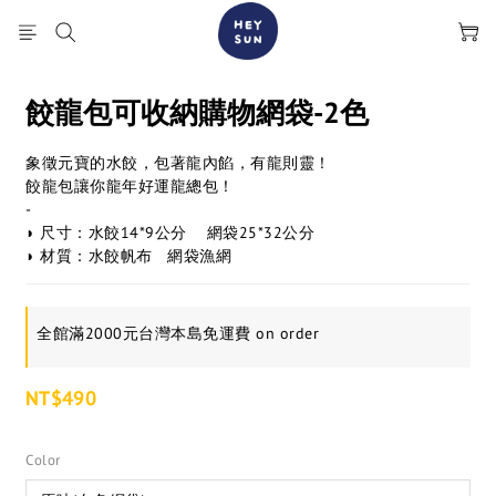
餃龍包可收納購物網袋-2色
象徵元寶的水餃，包著龍內餡，有龍則靈！
餃龍包讓你龍年好運龍總包！
-
◗ 尺寸：水餃14*9公分    網袋25*32公分
◗ 材質：水餃帆布   網袋漁網
全館滿2000元台灣本島免運費 on order
NT$490
Color