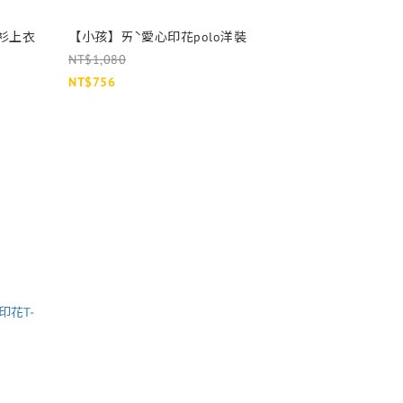
o衫上衣
【小孩】ㄞˋ愛心印花polo洋裝
NT$1,080
NT$756