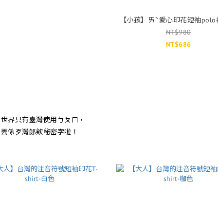
【小孩】ㄞˋ愛心印花短袖pol
NT$980
NT$686
全世界只有臺灣使用ㄅㄆㄇ，
丟係歹灣郞欸秘密字啦！