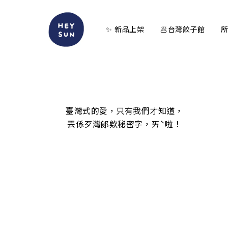
✨ 新品上架
🥟台灣餃子館
臺灣式的愛，只有我們才知道，
丟係歹灣郞欸秘密字，ㄞˋ啦！