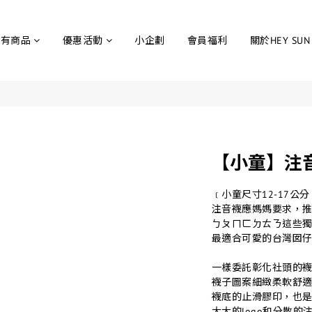
所有商品
優惠活動
小企劃
會員福利
關於HEY SUN
【小童】注
﹝小童尺寸12-17公分 
注音襪應媽媽要求，
ㄅㄆㄇㄈㄉㄊㄋ這些
最適合可愛的台灣囡
一樣委託彰化社頭的襪
襪子圖案細緻柔軟舒適!
襪底的止滑膠印，也
大大的logo和分散的