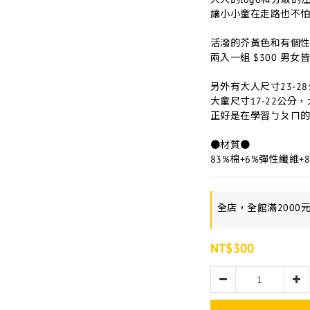
讓小小童在走路也不
活潑的芥黃色和有個
兩入一組 $300 男女
另外有大人尺寸23-2
大童尺寸17-22公
正好是在學習ㄅㄆㄇ的
●材質●
83%棉+6%彈性纖維+8
全店，全館滿2000
NT$300