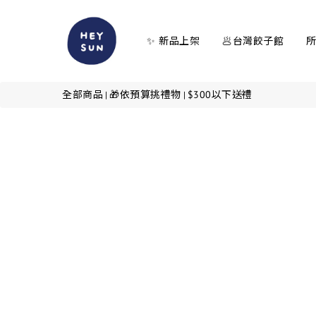
✨ 新品上架
🥟台灣餃子館
全部商品
🎁依預算挑禮物
$300以下送禮
|
|