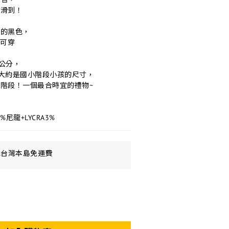
怕滑到！
性的黑色，
皆可穿
8公分，
分，大約是國小階段小孩的尺寸，
階段！一個最合時宜的禮物~
%尼龍+LYCRA3%
元台灣本島免運費