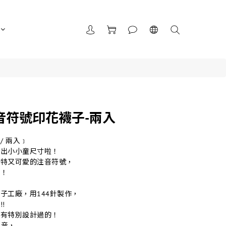
音符號印花襪子-兩入
/ 兩入﹞
推出小小童尺寸啦！
獨特又可愛的注音符號，
仔！
子工廠，用144針製作，
!
是有特別設計過的！
注音，