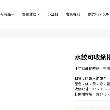
所有商品
優惠活動
小企劃
會員福利
關於HEY SUN
水餃可收納
手忙腳亂的時候，打
材質：防潑水尼龍布
顏色：紅 / 黃 / 綠 / 
收納尺寸：13 x 10 x 2
打開購物袋：寬34.5 x 高