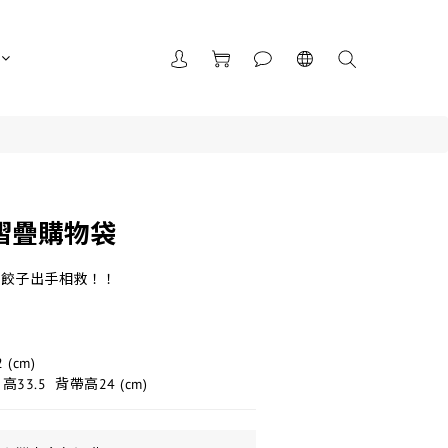
摺疊購物袋
開餃子出手相救！！
藍
 (cm)
33.5  背帶高24 (cm)