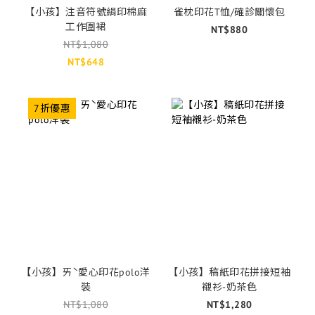
【小孩】注音符號絹印棉麻
雀枕印花T恤/確診關懷包
工作圍裙
NT$880
NT$1,080
NT$648
7折優惠
【小孩】ㄞˋ愛心印花polo洋
【小孩】稿紙印花拼接短袖
裝
襯衫-奶茶色
NT$1,080
NT$1,280