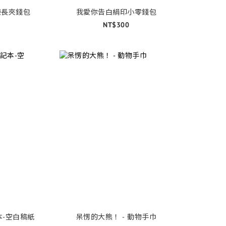
袋長夾錢包
我愛你告白絹印小零錢包
NT$300
本-空白稿紙
呆愣的大熊！ - 動物手巾