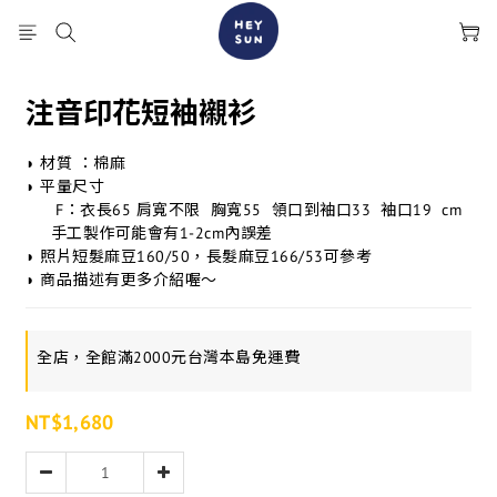
注音印花短袖襯衫
◗ 材質 ：棉麻
◗ 平量尺寸
      F：衣長65 肩寬不限  胸寬55  領口到袖口33  袖口19  cm
     手工製作可能會有1-2cm內誤差
◗ 照片短髮麻豆160/50，長髮麻豆166/53可參考
◗ 商品描述有更多介紹喔～
全店，全館滿2000元台灣本島免運費
NT$1,680