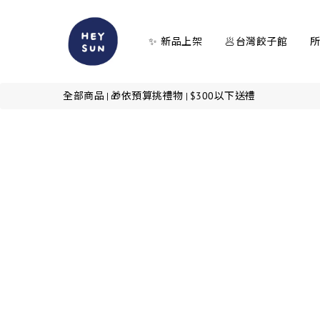
✨ 新品上架
🥟台灣餃子館
全部商品
🎁依預算挑禮物
$300以下送禮
|
|