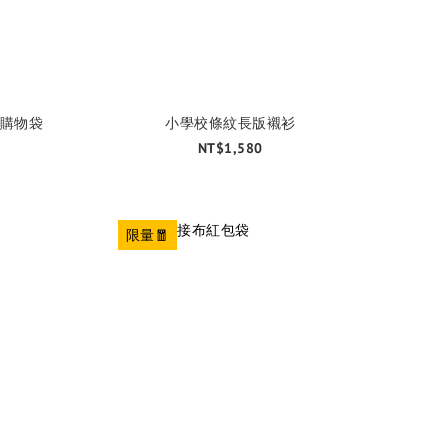
購物袋
小學校條紋長版襯衫
NT$1,580
限量🧧