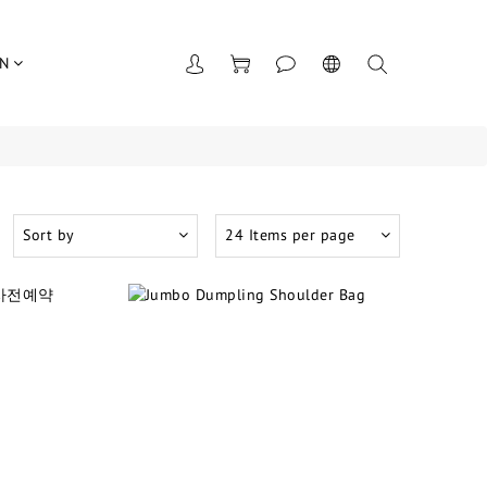
UN
Sort by
24 Items per page