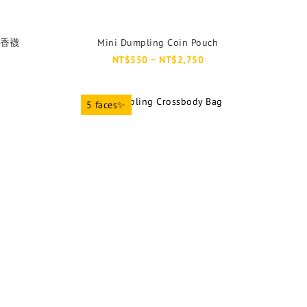
香襪
Mini Dumpling Coin Pouch
NT$550 ~ NT$2,750
5 faces✨