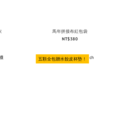
衣
馬年拼接布紅包袋
NT$380
五顆全包贈水餃皮杯墊！