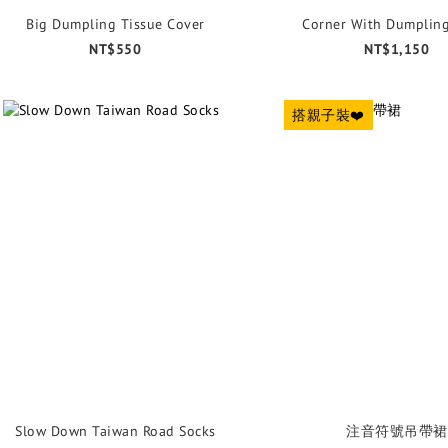
Big Dumpling Tissue Cover
Corner With Dumpling
NT$550
NT$1,150
搭親子裝❤️
Slow Down Taiwan Road Socks
注音符號吊帶裙