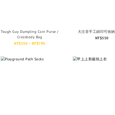
Tough Guy Dumpling Coin Purse /
大注音手工絹印可收納
Crossbody Bag
NT$550
NT$550 ~ NT$790