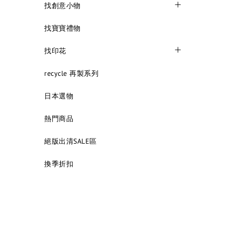
找創意小物
找寶寶禮物
找印花
recycle 再製系列
日本選物
熱門商品
絕版出清SALE區
換季折扣