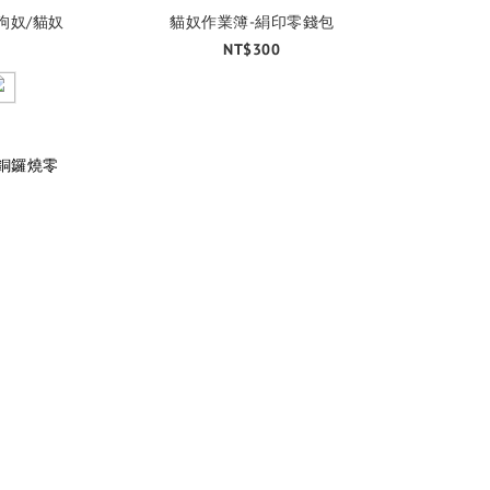
狗奴/貓奴
貓奴作業簿-絹印零錢包
NT$300