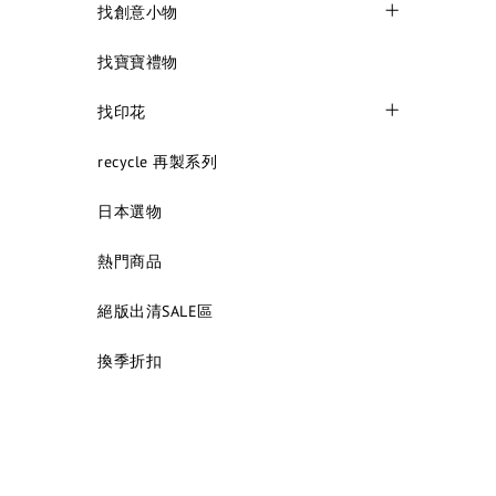
找創意小物
找寶寶禮物
找印花
recycle 再製系列
日本選物
熱門商品
絕版出清SALE區
換季折扣