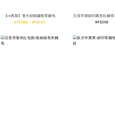
【re再製】發大財銅鑼燒零錢包
注音符號絹印圓形拉鍊零
NT$380 ~ NT$410
NT$300