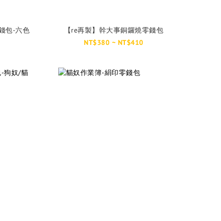
錢包-六色
【re再製】幹大事銅鑼燒零錢包
NT$380 ~ NT$410