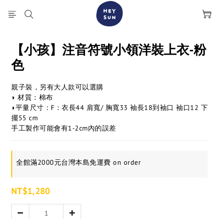
【小孩】注音符號小領洋裝上衣-粉
色
親子裝，另有大人款可以選購
◗ 材質：棉布
◗平量尺寸：F：衣長44 肩寬/ 胸寬33 袖長18到袖口 袖口12 下
擺55 cm
手工製作可能會有1-2cm內的誤差
全館滿2000元台灣本島免運費 on order
NT$1,280